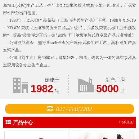
和加工(装配)生产工艺，生产出XD型单级旋片式真空泵—R5-010，产品零
部件部分出口德国。
1983年，R5-010产品荣获《上海市优秀新产品》证书、1988年XD-010
、XD-020荣获《上海市优质出口商品》证书，并多次荣获机械工业部预发
的“一等品”质量评定证书，参与编制了《单级旋片式真空泵产品行业标准》
公司成立至今，坚守Busch传承的严谨作风和生产工艺，高标准生产真
空泵产品。
公司目前生产厂房5000㎡，是集研发、制造、销售为一体的真空泵及真
空应用设备专业生产企业。
始建于
生产厂房
1982
5000
年
㎡
021-65462202
产品中心
+ MORE