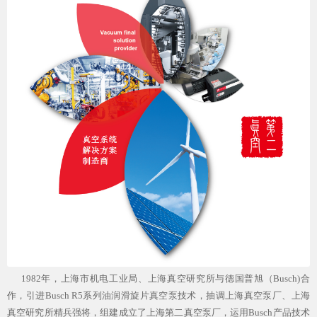
1982年，上海市机电工业局、上海真空研究所与德国普旭（Busch)合
作，引进Busch R5系列油润滑旋片真空泵技术，抽调上海真空泵厂、上海
真空研究所精兵强将，组建成立了上海第二真空泵厂，运用Busch产品技术