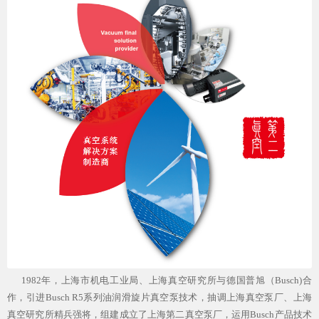
1982年，上海市机电工业局、上海真空研究所与德国普旭（Busch)合
作，引进Busch R5系列油润滑旋片真空泵技术，抽调上海真空泵厂、上海
真空研究所精兵强将，组建成立了上海第二真空泵厂，运用Busch产品技术