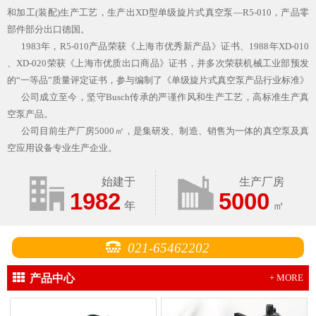
和加工(装配)生产工艺，生产出XD型单级旋片式真空泵—R5-010，产品零
部件部分出口德国。
1983年，R5-010产品荣获《上海市优秀新产品》证书、1988年XD-010
、XD-020荣获《上海市优质出口商品》证书，并多次荣获机械工业部预发
的“一等品”质量评定证书，参与编制了《单级旋片式真空泵产品行业标准》
公司成立至今，坚守Busch传承的严谨作风和生产工艺，高标准生产真
空泵产品。
公司目前生产厂房5000㎡，是集研发、制造、销售为一体的真空泵及真
空应用设备专业生产企业。
始建于
生产厂房
1982
5000
年
㎡
021-65462202
产品中心
+ MORE