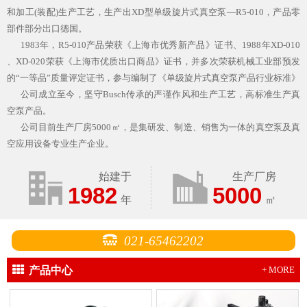
和加工(装配)生产工艺，生产出XD型单级旋片式真空泵—R5-010，产品零
部件部分出口德国。
1983年，R5-010产品荣获《上海市优秀新产品》证书、1988年XD-010
、XD-020荣获《上海市优质出口商品》证书，并多次荣获机械工业部预发
的“一等品”质量评定证书，参与编制了《单级旋片式真空泵产品行业标准》
公司成立至今，坚守Busch传承的严谨作风和生产工艺，高标准生产真
空泵产品。
公司目前生产厂房5000㎡，是集研发、制造、销售为一体的真空泵及真
空应用设备专业生产企业。
始建于
生产厂房
1982
5000
年
㎡
021-65462202
产品中心
+ MORE