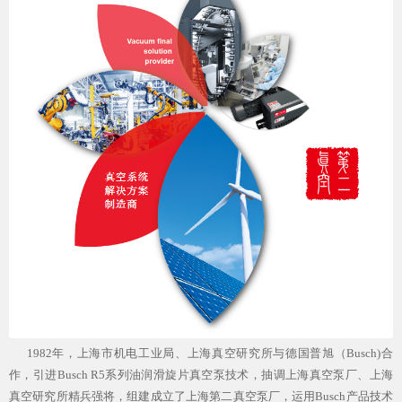
1982年，上海市机电工业局、上海真空研究所与德国普旭（Busch)合
作，引进Busch R5系列油润滑旋片真空泵技术，抽调上海真空泵厂、上海
真空研究所精兵强将，组建成立了上海第二真空泵厂，运用Busch产品技术