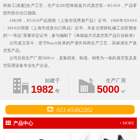
和加工(装配)生产工艺，生产出XD型单级旋片式真空泵—R5-010，产品零
部件部分出口德国。
1983年，R5-010产品荣获《上海市优秀新产品》证书、1988年XD-010
、XD-020荣获《上海市优质出口商品》证书，并多次荣获机械工业部预发
的“一等品”质量评定证书，参与编制了《单级旋片式真空泵产品行业标准》
公司成立至今，坚守Busch传承的严谨作风和生产工艺，高标准生产真
空泵产品。
公司目前生产厂房5000㎡，是集研发、制造、销售为一体的真空泵及真
空应用设备专业生产企业。
始建于
生产厂房
1982
5000
年
㎡
021-65462202
产品中心
+ MORE