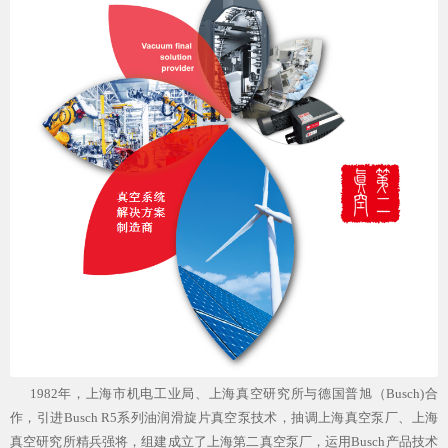
1982年，上海市机电工业局、上海真空研究所与德国普旭（Busch)合
作，引进Busch R5系列油润滑旋片真空泵技术，抽调上海真空泵厂、上海
真空研究所精兵强将，组建成立了上海第二真空泵厂，运用Busch产品技术